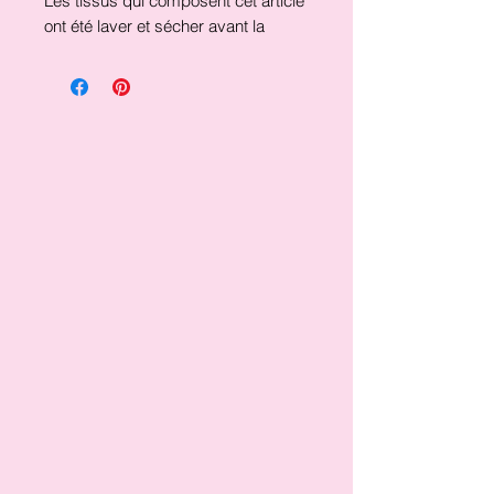
Les tissus qui composent cet article
ont été laver et sécher avant la
confection, afin de vous offrir un
produit de qualité supérieur.
Composition: Extérieur 100% coton
tulle 100% polyester
Doublure 35% coton, 65% polyester
Laver à la main à l'eau froide sécher
à l'air libre.