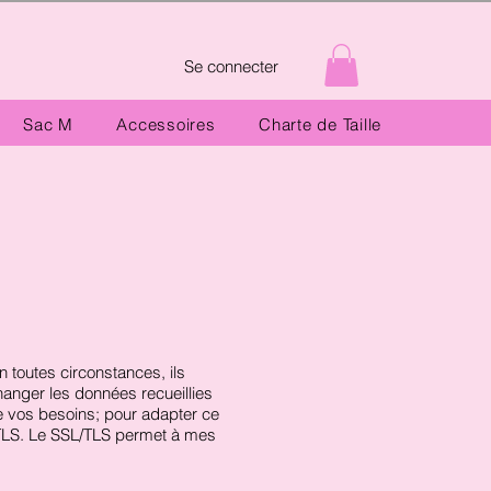
Se connecter
Sac M
Accessoires
Charte de Taille
 toutes circonstances, ils
hanger les données recueillies
re vos besoins; pour adapter ce
SL/TLS. Le SSL/TLS permet à mes