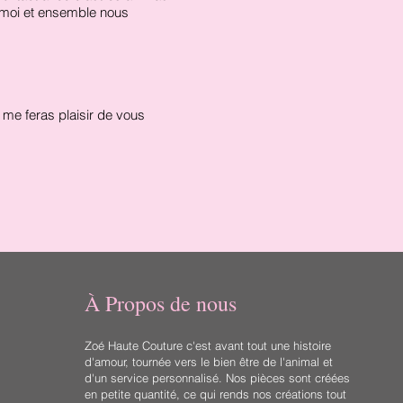
r moi et ensemble nous
l me feras plaisir de vous
À Propos de nous
Zoé Haute Couture c'est avant tout une histoire
d'amour, tournée vers le bien être de l'animal et
d'un service personnalisé. Nos pièces sont créées
en petite quantité, ce qui rends nos créations tout